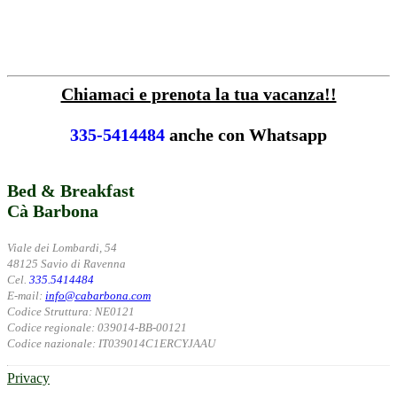
Chiamaci e prenota la tua vacanza!!
335-5414484
anche con Whatsapp
Bed & Breakfast
Cà Barbona
Viale dei Lombardi, 54
48125 Savio di Ravenna
Cel.
335.5414484
E-mail:
info@cabarbona.com
Codice Struttura: NE0121
Codice regionale: 039014-BB-00121
Codice nazionale: IT039014C1ERCYJAAU
Privacy