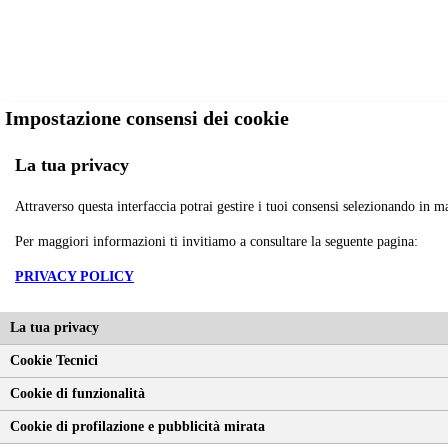
Impostazione consensi dei cookie
La tua privacy
Attraverso questa interfaccia potrai gestire i tuoi consensi selezionando in ma
Per maggiori informazioni ti invitiamo a consultare la seguente pagina:
PRIVACY POLICY
La tua privacy
Cookie Tecnici
Cookie di funzionalità
Questo sito utilizza cookie tecnici necessari al corretto funzionamento, di funz
Cookie di profilazione e pubblicità mirata
consenso, cookie di profilazione e per pubblicità mirata. Accettando tutti i cook
come Google, per maggiori informazioni su come Google utilizza i dati persona