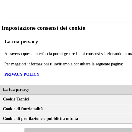
Impostazione consensi dei cookie
La tua privacy
Attraverso questa interfaccia potrai gestire i tuoi consensi selezionando in ma
Per maggiori informazioni ti invitiamo a consultare la seguente pagina:
PRIVACY POLICY
La tua privacy
Cookie Tecnici
Cookie di funzionalità
Questo sito utilizza cookie tecnici necessari al corretto funzionamento, di funz
Cookie di profilazione e pubblicità mirata
consenso, cookie di profilazione e per pubblicità mirata. Accettando tutti i cook
come Google, per maggiori informazioni su come Google utilizza i dati persona
cookie utilizzati, leggi la nostra
Informativa completa
. Puoi accettare tutti i c